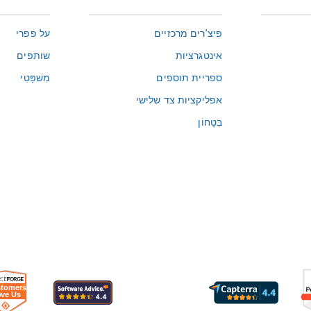
פיצ’רים מרכזיים
על פפרי
אינטגרציות
שותפים
ספריית תוספים
מִשׁפָּטִי
אפליקציות צד שלישי
בִּטָחוֹן