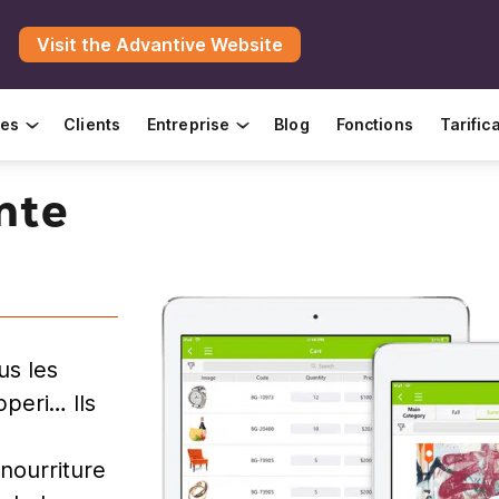
Visit the Advantive Website
ies
Clients
Entreprise
Blog
Fonctions
Tarific
nte
us les
pperi… Ils
a nourriture