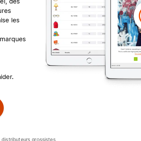
el, des
ures
ise les
 marques
ider.
distributeurs grossistes